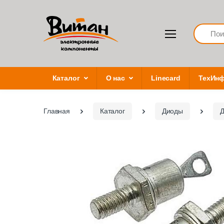
Search
Каталог
О нас
Linecard
ТехИн
Главная
Каталог
Диоды
Д