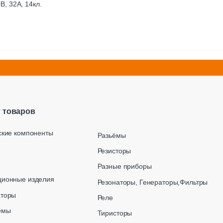
, 32А, 14кл.
г товаров
ские компоненты
Разьёмы
Резисторы
Разные приборы
ционные изделия
Резонаторы, Генераторы,Фильтры
аторы
Реле
емы
Тиристоры