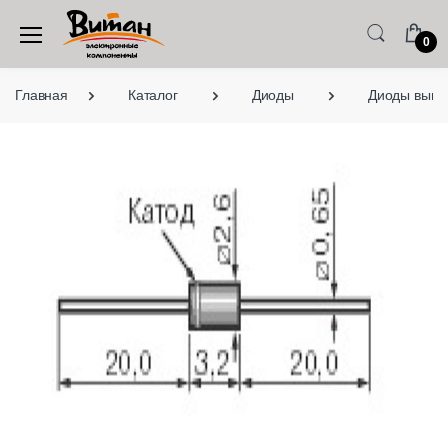
0
Главная
Каталог
Диоды
Диоды выво