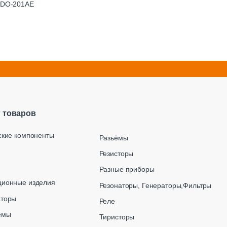
с DO-201AE
г товаров
ские компоненты
Разьёмы
Резисторы
Разные приборы
ционные изделия
Резонаторы, Генераторы,Фильтры
аторы
Реле
емы
Тиристоры