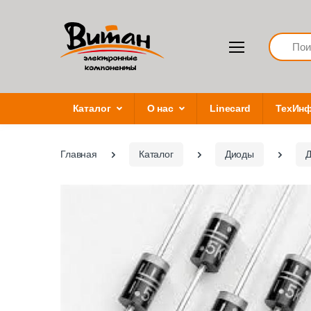
Search
Каталог
О нас
Linecard
ТехИн
Главная
Каталог
Диоды
Д