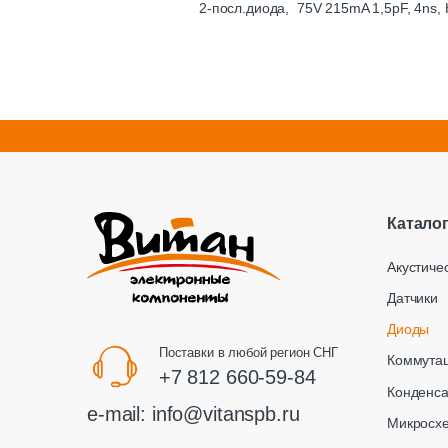
2-посл.диода, 75V 215mA 1,5pF, 4ns,
Катало
Акустиче
Датчики
Диоды
Поставки в любой регион СНГ
Коммута
+7 812 660-59-84
Конденс
e-mail:
info@vitanspb.ru
Микросх