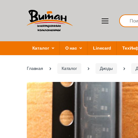
Search
Каталог
О нас
Linecard
ТехИн
Главная
Каталог
Диоды