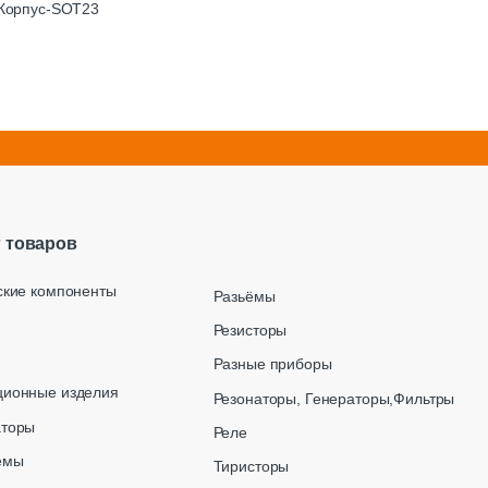
 Корпус-SOT23
г товаров
ские компоненты
Разьёмы
Резисторы
Разные приборы
ционные изделия
Резонаторы, Генераторы,Фильтры
аторы
Реле
емы
Тиристоры