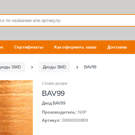
фо
Сертификаты
Как оформить заказ
Доставка
Диоды SMD
Диоды SMD
BAV99
Сборки диодов
BAV99
Диод BAV99
Производитель:
NXP
Артикул:
00000000809