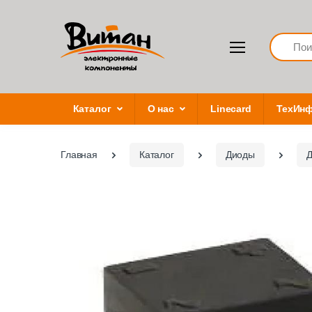
Search
Каталог
О нас
Linecard
ТехИн
Главная
Каталог
Диоды