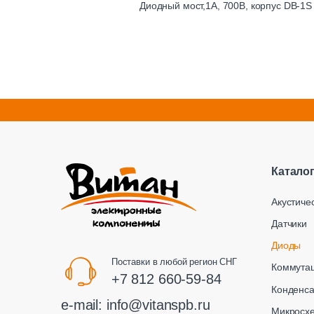
Диодный мост,1А, 700В, корпус DB-1S
Катало
Акустиче
Датчики
Диоды
Поставки в любой регион СНГ
Коммута
+7 812 660-59-84
Конденс
e-mail:
info@vitanspb.ru
Микросх