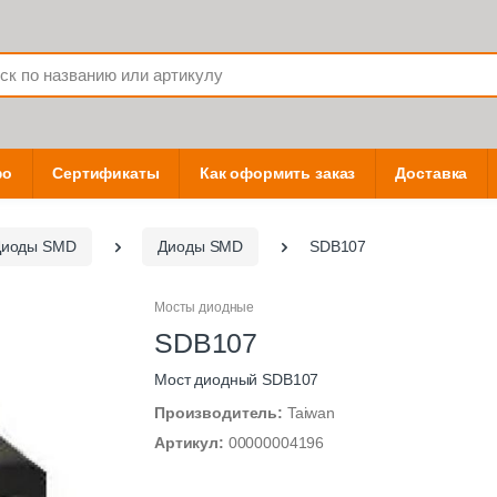
фо
Сертификаты
Как оформить заказ
Доставка
Диоды SMD
Диоды SMD
SDB107
Мосты диодные
SDB107
Мост диодный SDB107
Производитель:
Taiwan
Артикул:
00000004196