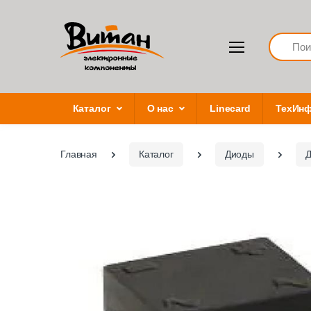
Search
Каталог
О нас
Linecard
ТехИн
Главная
Каталог
Диоды