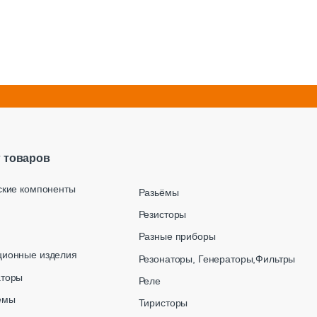
г товаров
ские компоненты
Разьёмы
Резисторы
Разные приборы
ционные изделия
Резонаторы, Генераторы,Фильтры
аторы
Реле
емы
Тиристоры