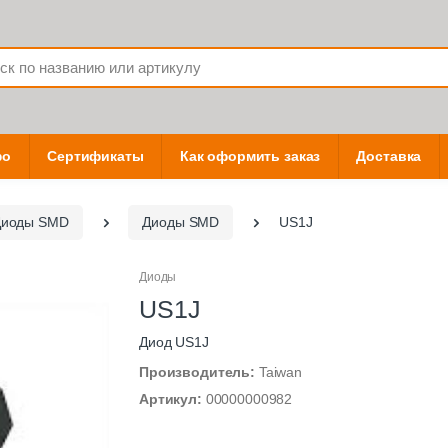
фо
Сертификаты
Как оформить заказ
Доставка
Диоды SMD
Диоды SMD
US1J
Диоды
US1J
Диод US1J
Производитель:
Taiwan
Артикул:
00000000982