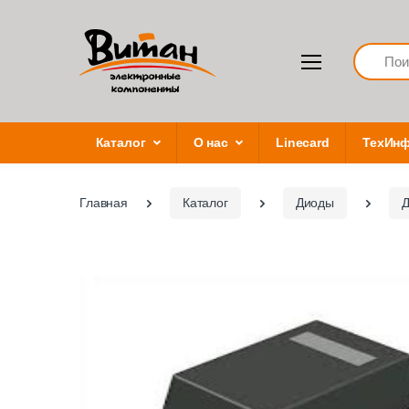
Search
Каталог
О нас
Linecard
ТехИн
Главная
Каталог
Диоды