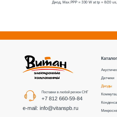
Диод, Max.PPP = 330 W at tp = 8/20 us,
Катало
Акустиче
Датчики
Диоды
Поставки в любой регион СНГ
Коммута
+7 812 660-59-84
Конденс
e-mail:
info@vitanspb.ru
Микросх