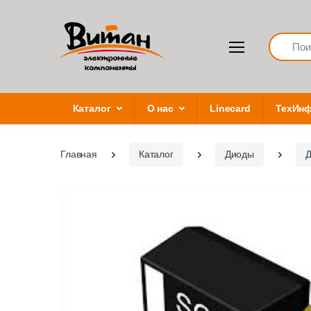
Search
Каталог
О нас
Linecard
ТехИн
Главная
Каталог
Диоды