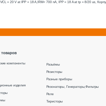
VCL = 20 V at IPP = 18 A,IRM< 700 nA, IPP = 18 A at tp = 8/20 us, Ко
г товаров
ские компоненты
Разьёмы
Резисторы
Разные приборы
ционные изделия
Резонаторы, Генераторы,Фильтры
аторы
Реле
емы
Тиристоры