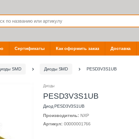
фо
Сертификаты
Как оформить заказ
Доставка
Диоды SMD
Диоды SMD
PESD3V3S1UB
Диоды
PESD3V3S1UB
Диод PESD3V3S1UB
Производитель:
NXP
Артикул:
00000001766