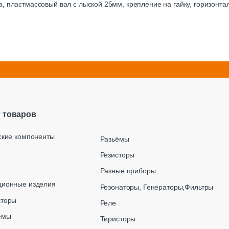
, пластмассовый вал с лыской 25мм, крепление на гайку, горизонт
г товаров
ские компоненты
Разьёмы
Резисторы
Разные приборы
ционные изделия
Резонаторы, Генераторы,Фильтры
аторы
Реле
емы
Тиристоры