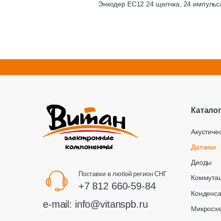
Энкодер EC12 24 щелчка, 24 импульса
Катало
Акустиче
Датчики
Диоды
Поставки в любой регион СНГ
Коммута
+7 812 660-59-84
Конденс
e-mail:
info@vitanspb.ru
Микросх