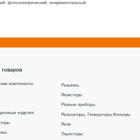
ий, фотоэлектрический, инкрементальный.
г товаров
ские компоненты
Разьёмы
Резисторы
Разные приборы
ционные изделия
Резонаторы, Генераторы,Фильтры
аторы
Реле
емы
Тиристоры