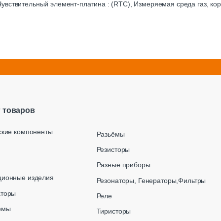
увствительный элемент-платина : (RTC), Измеряемая среда газ, к
г товаров
ские компоненты
Разьёмы
Резисторы
Разные приборы
ционные изделия
Резонаторы, Генераторы,Фильтры
аторы
Реле
емы
Тиристоры