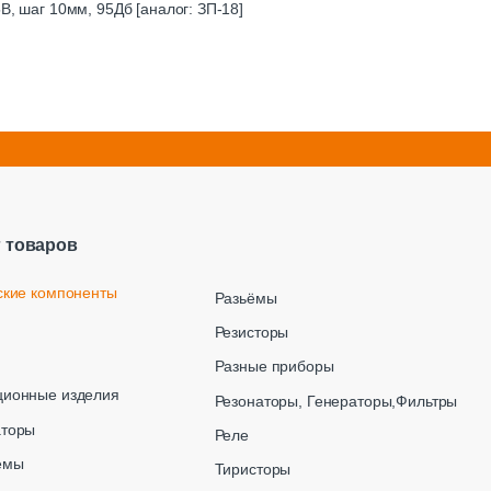
В, шаг 10мм, 95Дб [аналог: ЗП-18]
г товаров
ские компоненты
Разьёмы
Резисторы
Разные приборы
ционные изделия
Резонаторы, Генераторы,Фильтры
аторы
Реле
емы
Тиристоры