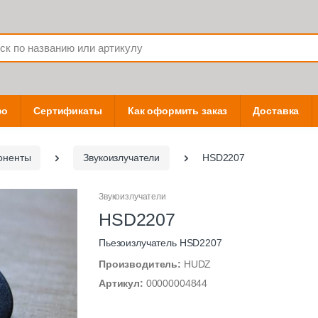
фо
Сертификаты
Как оформить заказ
Доставка
оненты
Звукоизлучатели
HSD2207
Звукоизлучатели
HSD2207
Пьезоизлучатель HSD2207
Производитель:
HUDZ
Артикул:
00000004844