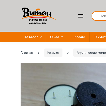
Search
Каталог
О нас
Linecard
ТехИн
Главная
Каталог
Акустические комп