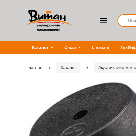
Search
Каталог
О нас
Linecard
ТехИн
Главная
Каталог
Акустические комп