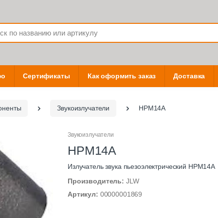
фо
Сертификаты
Как оформить заказ
Доставка
оненты
Звукоизлучатели
HPM14A
Звукоизлучатели
HPM14A
Излучатель звука пьезоэлектрический HPM14A
Производитель:
JLW
Артикул:
00000001869