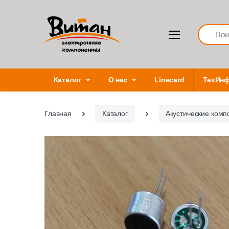
Search
Каталог
О нас
Linecard
ТехИн
Главная
Каталог
Акустические комп