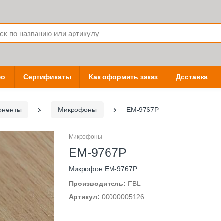
фо
Сертификаты
Как оформить заказ
Доставка
оненты
Микрофоны
EM-9767P
Микрофоны
EM-9767P
Микрофон EM-9767P
Производитель:
FBL
Артикул:
00000005126